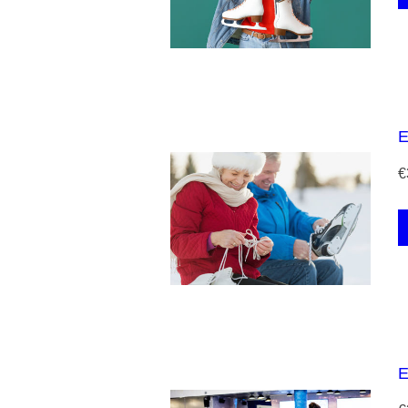
E
€
E