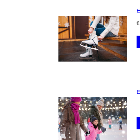
E
€
E