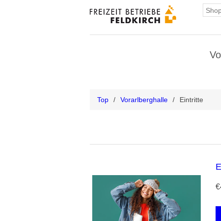
Vo
Top
/
Vorarlberghalle
/
Eintritte
E
€