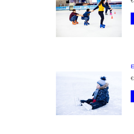
€
E
€