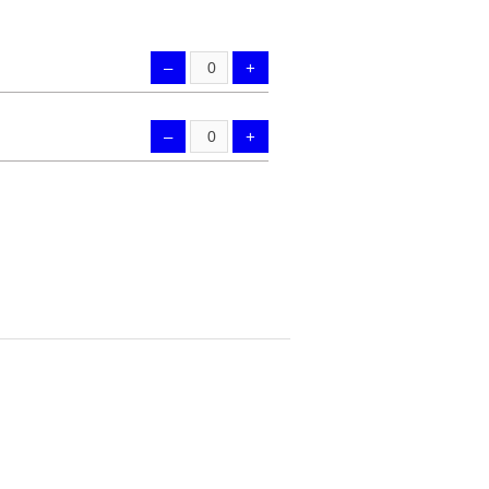
–
+
–
+