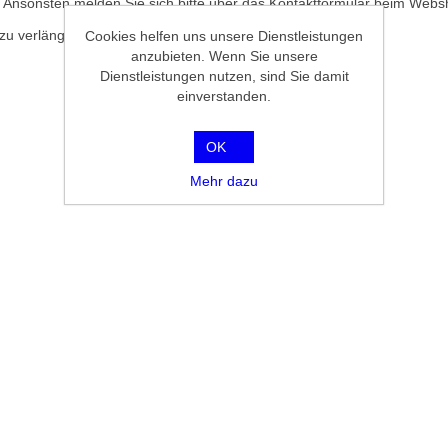
nsonsten melden Sie sich bitte über das Kontaktformular beim Websh
e zu verlängern oder neues Guthaben aufzubuchen.
Cookies helfen uns unsere Dienstleistungen
anzubieten. Wenn Sie unsere
Dienstleistungen nutzen, sind Sie damit
einverstanden.
OK
Mehr dazu