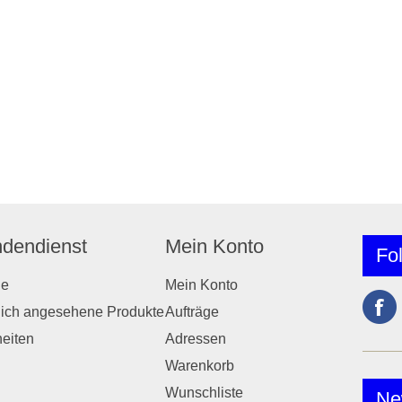
dendienst
Mein Konto
Fo
he
Mein Konto
lich angesehene Produkte
Aufträge
eiten
Adressen
Warenkorb
Wunschliste
Ne