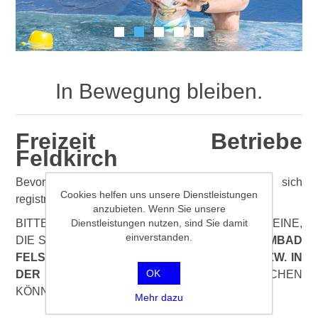
In Bewegung bleiben.
Freizeit Betriebe
Feldkirch
Bevor Sie losstarten können müssen Sie sich
Cookies helfen uns unsere Dienstleistungen
registrieren.
anzubieten. Wenn Sie unsere
Dienstleistungen nutzen, sind Sie damit
BITTE BEACHTEN SIE, DASS SIE DIE GUTSCHEINE,
einverstanden.
DIE SIE ALS PDF ERHALTEN
NUR IM SCHWIMMBAD
FELSENAU ODER IM WALDBAD GISINGEN BZW. IN
OK
DER VORARLBERGHALLE
EINTAUSCHEN
KÖNNEN!
Mehr dazu